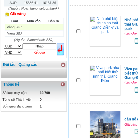
AUD
15386.41
16131.86
(Nguồn: Ngân hàng vietcombank)
HKD
2906.04
3028.6
Giá vàng
SGD
16755.29
17427.08
Nhà phố
Loại
Mua vào
Bán ra
THB
666.2
786.99
thái Gi
Vàng SJC
CAD
17223.74
18058.21
park
Vàng SBJ
CHF
23161.62
24283.77
Giá bán:
DKK
(Nguồn: Sacombank-SBJ)
0
3531.88
INR
0
340.14
KRW
18.01
21.12
Kết quả
KWD
0
79758.97
Đối tác - Quảng cáo
MYR
0
5808.39
Viva pa
NOK
0
2658.47
biệt thử
RMB
3272
1
Giang Đ
RUB
0
418.79
Giá bán:
Thống kê
SAR
0
6457
Số lượt truy cập
19.799
SEK
0
2503.05
Tổng số Thành viên
0
Số người đang xem
1
căn hộ 
Giá bán: