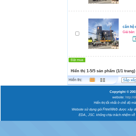
căn hộ 
Giá bán:
Đặt mua
Hiển thị 1-5/5 sản phẩm (1/1 trang)
Hiển thị:
Copyright © 200
website:
http://
Hiển thị tốt nhất ở chế độ m
FreeWeb
Website sử dụng gói
được xây d
EDA., JSC. không chịu trách nhiệm về n