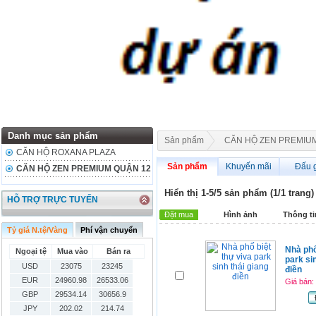
Danh mục sản phẩm
Sản phẩm
CĂN HỘ ZEN PREMIU
CĂN HỘ ROXANA PLAZA
Sản phẩm
Khuyến mãi
Đấu 
CĂN HỘ ZEN PREMIUM QUẬN 12
Hiển thị 1-5/5 sản phẩm (1/1 trang)
HỖ TRỢ TRỰC TUYẾN
Đặt mua
Hình ảnh
Thông t
Tỷ giá N.tệ/Vàng
Phí vận chuyển
Nhà phố
Ngoại tệ
Mua vào
Bán ra
park si
USD
23075
23245
điền
EUR
24960.98
26533.06
Giá bán:
GBP
29534.14
30656.9
JPY
202.02
214.74